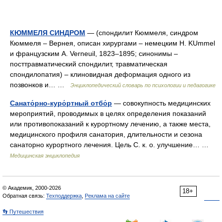
КЮММЕЛЯ СИНДРОМ
— (спондилит Кюммеля, синдром
Кюммеля – Вернея, описан хирургами – немецким Н. KUmmel
и французским A. Verneuil, 1823–1895; синонимы –
посттравматический спондилит, травматическая
спондилопатия) – клиновидная деформация одного из
позвонков и… …
Энциклопедический словарь по психологии и педагогике
Санато́рно-куро́ртный отбо́р
— совокупность медицинских
мероприятий, проводимых в целях определения показаний
или противопоказаний к курортному лечению, а также места,
медицинского профиля санатория, длительности и сезона
санаторно курортного лечения. Цель С. к. о. улучшение… …
Медицинская энциклопедия
© Академик, 2000-2026
18+
Обратная связь:
Техподдержка
,
Реклама на сайте
👣 Путешествия