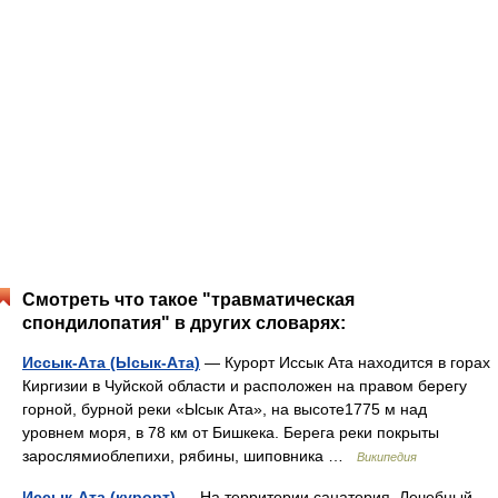
Смотреть что такое "травматическая
спондилопатия" в других словарях:
Иссык-Ата (Ысык-Ата)
— Курорт Иссык Ата находится в горах
Киргизии в Чуйской области и расположен на правом берегу
горной, бурной реки «Ысык Ата», на высоте1775 м над
уровнем моря, в 78 км от Бишкека. Берега реки покрыты
зарослямиоблепихи, рябины, шиповника …
Википедия
Иссык-Ата (курорт)
— На территории санатория. Лечебный