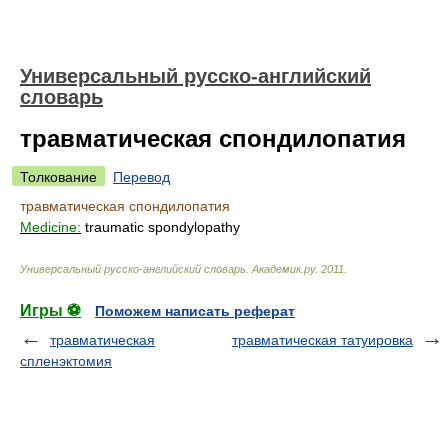
Универсальный русско-английский
словарь
травматическая спондилопатия
Толкование
Перевод
травматическая спондилопатия
Medicine:
traumatic spondylopathy
Универсальный русско-английский словарь
.
Академик.ру
.
2011
.
Игры ⚽
Поможем написать реферат
травматическая
травматическая татуировка
спленэктомия